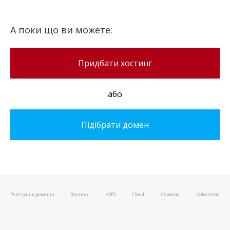
А поки що ви можете:
Придбати хостинг
або
Підібрати домен
Реєстрація доменів
Хостинг
e
VPS
Cloud
Сервери
Colocation