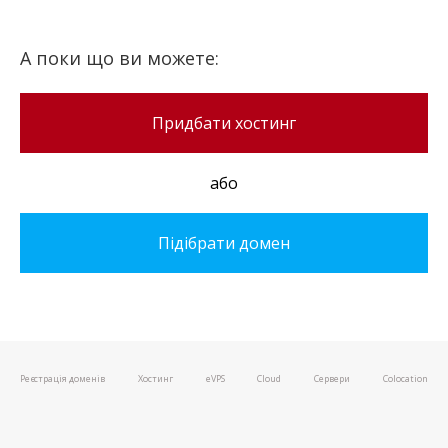
А поки що ви можете:
Придбати хостинг
або
Підібрати домен
Реєстрація доменів
Хостинг
e
VPS
Cloud
Сервери
Colocation