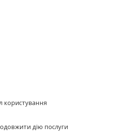
л користування
родовжити дію послуги