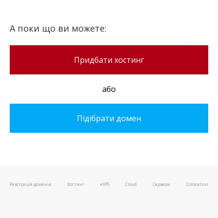
А поки що ви можете:
Придбати хостинг
або
Підібрати домен
Реєстрація доменів
Хостинг
e
VPS
Cloud
Сервери
Colocation