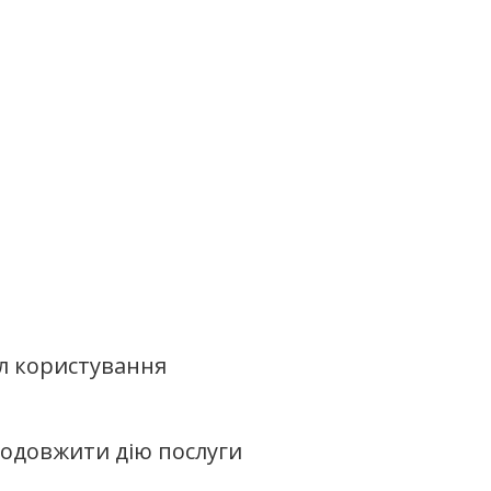
л користування
родовжити дію послуги