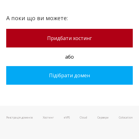
А поки що ви можете:
Придбати хостинг
або
Підібрати домен
Реєстрація доменів
Хостинг
e
VPS
Cloud
Сервери
Colocation